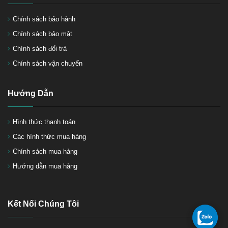
Chính sách bảo hành
Cách khắc phục những lỗi
Chính sách bảo mật
thường gặp của súng phun sơn
Chính sách đổi trả
Chính sách vận chuyển
5 Loại máy chà nhám gỗ phổ
biến trên thị trường hiện nay
Hướng Dẫn
Hình thức thanh toán
Các hình thức mua hàng
Chính sách mua hàng
Hướng dẫn mua hàng
Tìm hiểu về máy chà nhám
tròn
Kết Nối Chúng Tôi