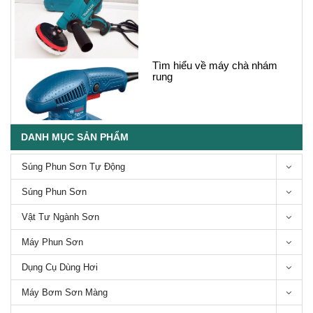
Súng phun sơn ô tô loại nào tốt,
Giá cả súng phun sơn ô tô
DANH MỤC SẢN PHẨM
Súng Phun Sơn Tự Động
Súng Phun Sơn
Vật Tư Ngành Sơn
Các loại Súng phun sơn thân
mạ crom chống dính-Series
Máy Phun Sơn
Bsho Anest Iwata
Dụng Cụ Dùng Hơi
Máy Bơm Sơn Màng