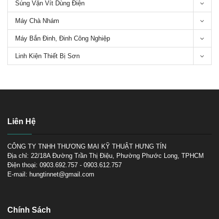
Súng Vặn Vít Dùng Điện
05 thương hiệu Nồi trộn sơn tốt
Máy Chà Nhám
nhất hiện nay
Máy Bắn Đinh, Đinh Công Nghiệp
Linh Kiện Thiết Bị Sơn
Liên Hệ
Súng phun sơn chảo chống
dính
CÔNG TY TNHH THƯƠNG MẠI KỸ THUẬT HƯNG TÍN
Địa chỉ: 22/18A Đường Trần Thị Điệu, Phường Phước Long, TPHCM
Điện thoại: 0903.692.757 - 0903.612.757
E-mail: hungtinnet@gmail.com
Súng phun sơn máy nén khí-
Các loại súng phun sơn máy
Chính Sách
nén khí