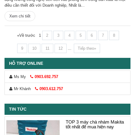
điều cần thiết đối với Doanh nghiệp, Nhất là...
Xem chi tiết
«Về trước
1
2
3
4
5
6
7
8
9
10
11
12
...
Tiếp theo»
HỖ TRỢ ONLINE
Ms My
0903.692.757
TOP 3 máy chà nhám Makita
Mr Khánh
0903.612.757
tốt nhất để mua hiện nay
TIN TỨC
Tìm hiểu về máy chà nhám
rung