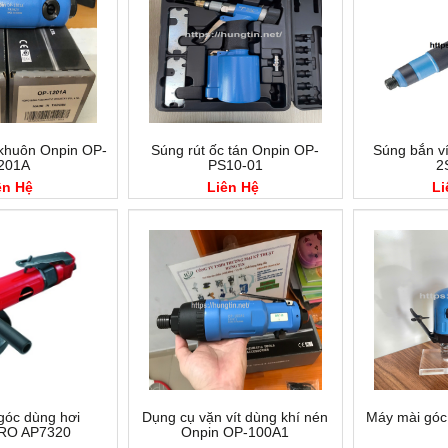
khuôn Onpin OP-
Súng rút ốc tán Onpin OP-
Súng bắn ví
201A
PS10-01
2
ên Hệ
Liên Hệ
Li
góc dùng hơi
Dụng cụ vặn vít dùng khí nén
Máy mài góc
RO AP7320
Onpin OP-100A1