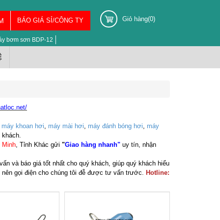
Giỏ hàng(0)
M
BÁO GIÁ SỈ/CÔNG TY
áy bơm sơn BDP-12
Ệ
atloc.net/
:
máy khoan hơi
,
máy mài hơi
,
máy đánh bóng hơi
,
máy
ý khách.
 Minh
, Tỉnh Khác gửi
"
Giao hàng nhanh"
uy tín, nhận
vấn và báo giá tốt nhất cho quý khách, giúp quý khách hiểu
nên gọi điện cho chúng tôi đễ được tư vấn trước.
Hotline: