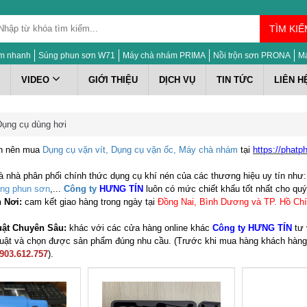
TÌM KIẾ
m nhanh
Súng phun sơn W71
Máy chà nhám PRIMA
Nồi trộn sơn PRONA
M
VIDEO
GIỚI THIỆU
DỊCH VỤ
TIN TỨC
LIÊN H
Dụng cụ dùng hơi
ch nên mua
Dụng cụ vặn vít, Dụng cụ vặn ốc, Máy chà nhám
tại
https://phatph
à nhà phân phối chính thức dụng cụ khí nén của các thương hiệu uy tín như
ng phun sơn
,...
Công ty
HƯNG TÍN
luôn có mức chiết khấu tốt nhất cho qu
n Nơi:
cam kết giao hàng trong ngày tại
Đồng Nai, Bình Dương và TP. Hồ Chí
uật Chuyên Sâu:
khác với các c
ửa hàng online khác
Công ty HƯNG TÍN
tư 
thuật và chọn được sản phẩm đúng nhu cầu. (Trước
khi mua hàng khách hàng 
0903.612.757
).