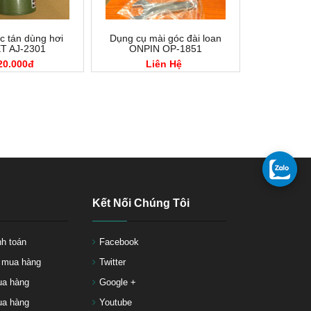
c tán dùng hơi
Dụng cụ mài góc đài loan
T AJ-2301
ONPIN OP-1851
20.000đ
Liên Hệ
Kết Nối Chúng Tôi
nh toán
Facebook
c mua hàng
Twitter
ua hàng
Google +
a hàng
Youtube