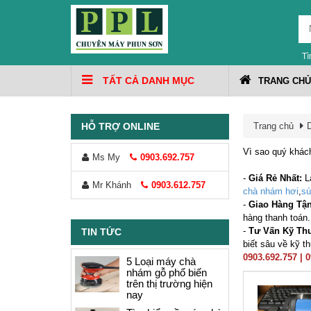
Tì
TẤT CẢ DANH MỤC
TRANG CHỦ
HỖ TRỢ ONLINE
Trang chủ
Vì sao quý khá
Ms My
0903.692.757
-
Giá Rẻ Nhất:
L
Mr Khánh
0903.612.757
chà nhám hơi
,
sú
-
Giao Hàng Tậ
hàng thanh toán.
-
Tư Vấn Kỹ Th
TIN TỨC
biết sâu về kỹ 
0903.692.757 | 
5 Loại máy chà
nhám gỗ phổ biến
trên thị trường hiện
nay