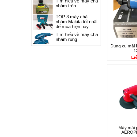
Tìm hiểu về máy chà
nhám tròn
TOP 3 máy chà
nhám Makita tốt nhất
để mua hiện nay
Tìm hiểu về máy chà
nhám rung
Dụng cụ mài 
Súng phun sơn ô tô
1
loại nào tốt, Giá cả
Li
súng phun sơn ô tô
Các loại Súng phun
sơn thân mạ crom
chống dính-Series
Bsho Anest Iwata
Máy mài 
AEROP