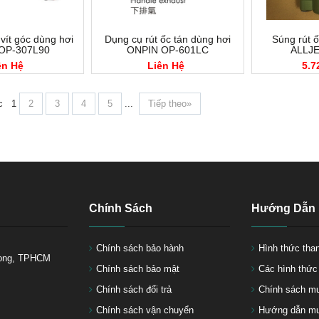
vít góc dùng hơi
Dụng cụ rút ốc tán dùng hơi
Súng rút ố
OP-307L90
ONPIN OP-601LC
ALLJE
ên Hệ
Liên Hệ
5.7
c
1
2
3
4
5
...
Tiếp theo»
Chính Sách
Hướng Dẫn
Chính sách bảo hành
Hình thức tha
Long, TPHCM
Chính sách bảo mật
Các hình thứ
Chính sách đổi trả
Chính sách m
Chính sách vận chuyển
Hướng dẫn mu