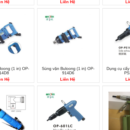
ên Hệ
Liên Hệ
Li
oong (1 in) OP-
Súng vặn Buloong (1 in) OP-
Dụng cụ cấy
14D8
914D6
PS
ên Hệ
Liên Hệ
Li