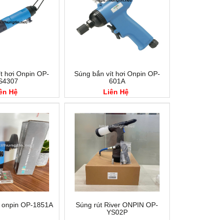
t hơi Onpin OP-
Súng bắn vít hơi Onpin OP-
S4307
601A
ên Hệ
Liên Hệ
 onpin OP-1851A
Súng rút River ONPIN OP-
YS02P