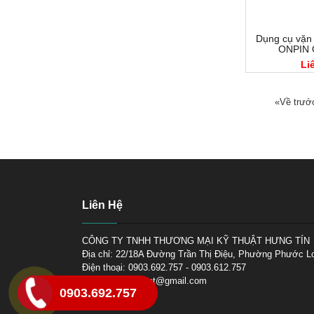
Dụng cụ vặn 
ONPIN 
Li
«Về trướ
Liên Hệ
CÔNG TY TNHH THƯƠNG MẠI KỸ THUẬT HƯNG TÍN
Địa chỉ: 22/18A Đường Trần Thị Điệu, Phường Phước 
Điện thoại: 0903.692.757 - 0903.612.757
E-mail: hungtinnet@gmail.com
0903.692.757