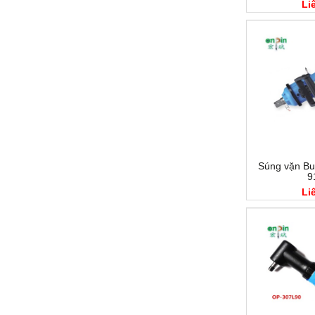
Li
Súng vặn Bul
9
Li