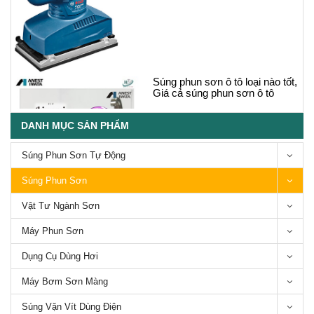
Súng phun sơn ô tô loại nào tốt,
Giá cả súng phun sơn ô tô
DANH MỤC SẢN PHẨM
Súng Phun Sơn Tự Động
Súng Phun Sơn
Các loại Súng phun sơn thân
Vật Tư Ngành Sơn
mạ crom chống dính-Series
Bsho Anest Iwata
Máy Phun Sơn
Dụng Cụ Dùng Hơi
Máy Bơm Sơn Màng
Súng Vặn Vít Dùng Điện