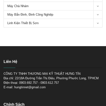
5 Loại máy chà nhám gỗ phổ
biến trên thị trường hiện nay
Máy Chà Nhám
Máy Bắn Đinh, Đinh Công Nghiệp
Linh Kiện Thiết Bị Sơn
Tìm hiểu về máy chà nhám
tròn
Liên Hệ
CÔNG TY TNHH THƯƠNG MẠI KỸ THUẬT HƯNG TÍN
TOP 3 máy chà nhám Makita
tốt nhất để mua hiện nay
Địa chỉ: 22/18A Đường Trần Thị Điệu, Phường Phước Long, TPHCM
Điện thoại: 0903.692.757 - 0903.612.757
E-mail: hungtinnet@gmail.com
Chính Sách