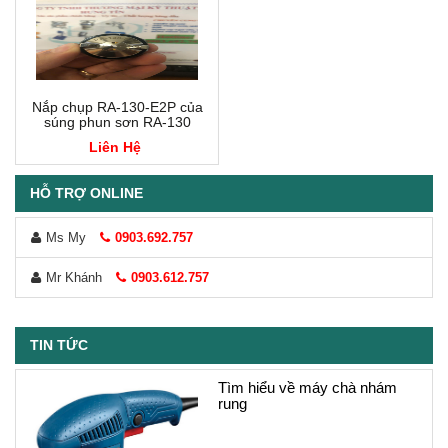
Nắp chụp RA-130-E2P của
súng phun sơn RA-130
Liên Hệ
HỖ TRỢ ONLINE
Ms My
0903.692.757
Mr Khánh
0903.612.757
TIN TỨC
Tìm hiểu về máy chà nhám
rung