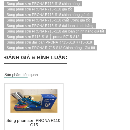
Súng phun sơn PRONA R715-S18 chính hãng
Súng phun sơn PRONA R715-S18 giá tốt
Súng phun sơn PRONA R715-S18 chính hãng giá tốt
Súng phun sơn PRONA R715-S18 chất lượng giá tốt
Súng phun sơn PRONA R715-S18 đài loan chính hãng
Súng phun sơn PRONA R715-S18 đài loan chính hãng giá tốt
Súng phun sơn R715-S18
prona R715-S18
Súng phun sơn đài loan PRONA R715-S18 R715-S18
Súng phun sơn PRONA R-715-S18 Chính hãng - Giá tốt
ĐÁNH GIÁ & BÌNH LUẬN:
Sản phẩm liên quan
Súng phun sơn PRONA R110-
G15