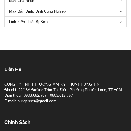
Máy Chà Nhám
Máy Bắn Đinh, Đinh Công Nghiệp
Linh Kiện Thiết Bị Sơn
Tìm hiểu về máy chà nhám
tròn
Liên Hệ
CÔNG TY TNHH THƯƠNG MẠI KỸ THUẬT HƯNG TÍN
TOP 3 máy chà nhám Makita
tốt nhất để mua hiện nay
Địa chỉ: 22/18A Đường Trần Thị Điệu, Phường Phước Long, TPHCM
Điện thoại: 0903.692.757 - 0903.612.757
E-mail: hungtinnet@gmail.com
Chính Sách