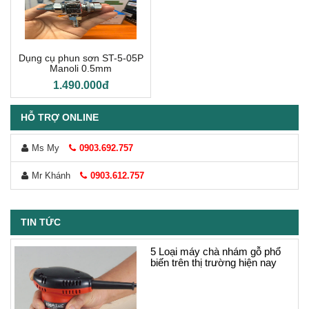
Dụng cụ phun sơn ST-5-05P
Manoli 0.5mm
1.490.000đ
HỖ TRỢ ONLINE
Ms My
0903.692.757
Mr Khánh
0903.612.757
TIN TỨC
Tìm hiểu về máy chà nhám
rung