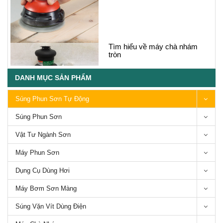
Súng phun sơn ô tô loại nào tốt,
Giá cả súng phun sơn ô tô
DANH MỤC SẢN PHẨM
Súng Phun Sơn Tự Động
Súng Phun Sơn
Các loại Súng phun sơn thân
Vật Tư Ngành Sơn
mạ crom chống dính-Series
Bsho Anest Iwata
Máy Phun Sơn
Dụng Cụ Dùng Hơi
Máy Bơm Sơn Màng
Súng Vặn Vít Dùng Điện
5 Loại máy chà nhám gỗ phổ
biến trên thị trường hiện nay