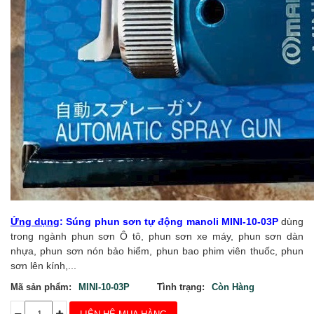
Ứng dụng
:
Súng phun sơn tự động manoli MINI-10-03P
dùng
trong ngành phun sơn Ô tô, phun sơn xe máy, phun sơn dàn
nhựa, phun sơn nón bảo hiểm, phun bao phim viên thuốc, phun
sơn lên kính,...
Mã sản phẩm:
MINI-10-03P
Tình trạng:
Còn Hàng