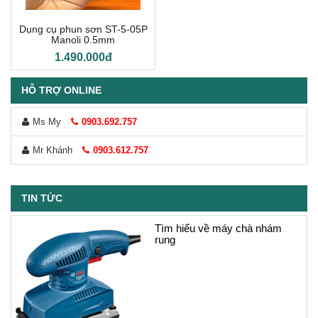
Dụng cụ phun sơn ST-5-05P
Manoli 0.5mm
1.490.000đ
HỖ TRỢ ONLINE
Ms My
0903.692.757
Mr Khánh
0903.612.757
TIN TỨC
Tìm hiểu về máy chà nhám
rung