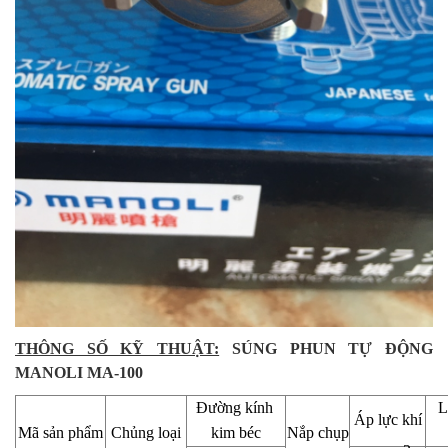
THÔNG SỐ KỸ THUẬT:
SÚNG PHUN TỰ ĐỘNG
MANOLI MA-100
Đường kính
L
Áp lực khí
Mã sản phẩm
Chủng loại
kim béc
Nắp chụp