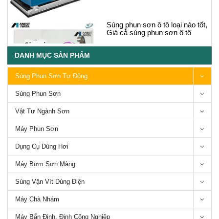
Súng phun sơn ô tô loại nào tốt,
Giá cả súng phun sơn ô tô
DANH MỤC SẢN PHẨM
Súng Phun Sơn Tự Động
Súng Phun Sơn
Các loại Súng phun sơn thân
Vật Tư Ngành Sơn
mạ crom chống dính-Series
Bsho Anest Iwata
Máy Phun Sơn
Dụng Cụ Dùng Hơi
Máy Bơm Sơn Màng
Súng Vặn Vít Dùng Điện
5 Loại máy chà nhám gỗ phổ
biến trên thị trường hiện nay
Máy Chà Nhám
Máy Bắn Đinh, Đinh Công Nghiệp