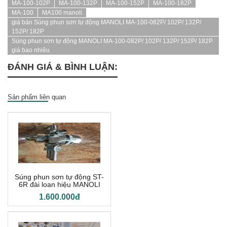
MA-100-102P
MA-100-132P
MA-100-152P
MA-100-182P
MA-100
MA100 manoli
giá bán Súng phun sơn tự động MANOLI MA-100-082P/ 102P/ 132P/
152P/ 182P
Súng phun sơn tự động MANOLI MA-100-082P/ 102P/ 132P/ 152P/ 182P
giá bao nhiêu
ĐÁNH GIÁ & BÌNH LUẬN:
Sản phẩm liên quan
Súng phun sơn tự động ST-
6R đài loan hiệu MANOLI
1.600.000đ