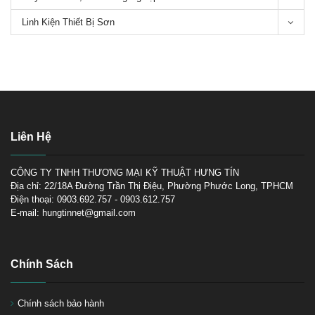
Linh Kiện Thiết Bị Sơn
Tìm hiểu về máy chà nhám
tròn
Liên Hệ
CÔNG TY TNHH THƯƠNG MẠI KỸ THUẬT HƯNG TÍN
TOP 3 máy chà nhám Makita
tốt nhất để mua hiện nay
Địa chỉ: 22/18A Đường Trần Thị Điệu, Phường Phước Long, TPHCM
Điện thoại: 0903.692.757 - 0903.612.757
E-mail: hungtinnet@gmail.com
Chính Sách
Chính sách bảo hành