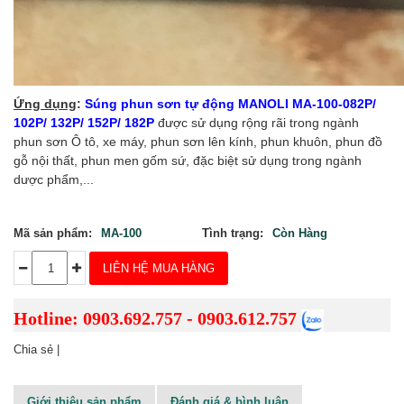
Ứng dụng
:
Súng phun sơn tự động MANOLI MA-100-082P/
102P/ 132P/ 152P/ 182P
được sử dụng rộng rãi trong ngành
phun sơn Ô tô, xe máy, phun sơn lên kính, phun khuôn, phun đồ
gỗ nội thất, phun men gốm sứ, đặc biệt sử dụng trong ngành
dược phẩm,...
Mã sản phẩm:
MA-100
Tình trạng:
Còn Hàng
LIÊN HỆ MUA HÀNG
Hotline: 0903.692.757 - 0903.612.757
Chia sẻ |
Giới thiệu sản phẩm
Đánh giá & bình luận