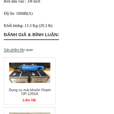
Ren đầu vào : 3/8 inch
Độ ồn: 100dB(A)
Khối lượng: 13.3 Kg (29.3 lb)
ĐÁNH GIÁ & BÌNH LUẬN:
Sản phẩm liên quan
Dụng cụ mài khuôn Onpin
OP-1201A
Liên Hệ