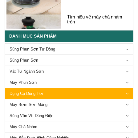
Tìm hiểu về máy chà nhám
tròn
DANH MỤC SẢN PHẨM
Súng Phun Sơn Tự Động
TOP 3 máy chà nhám Makita
Súng Phun Sơn
tốt nhất để mua hiện nay
Vật Tư Ngành Sơn
Máy Phun Sơn
Dụng Cụ Dùng Hơi
Tìm hiểu về máy chà nhám
Máy Bơm Sơn Màng
rung
Súng Vặn Vít Dùng Điện
Máy Chà Nhám
Máy Bắn Đinh, Đinh Công Nghiệp