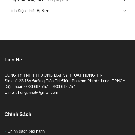
Linh Kiện Thiết Bị Sơn
Súng phun sơn ô tô loại nào tốt,
Giá cả súng phun sơn ô tô
Liên Hệ
Các loại Súng phun sơn thân
mạ crom chống dính-Series
CÔNG TY TNHH THƯƠNG MẠI KỸ THUẬT HƯNG TÍN
Bsho Anest Iwata
Địa chỉ: 22/18A Đường Trần Thị Điệu, Phường Phước Long, TPHCM
Điện thoại: 0903.692.757 - 0903.612.757
E-mail: hungtinnet@gmail.com
Chính Sách
Chính sách bảo hành