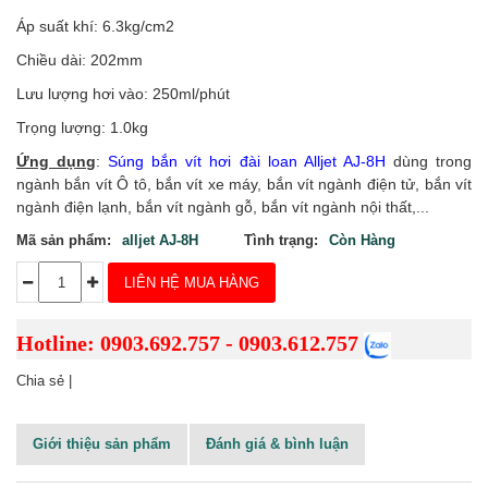
Áp suất khí: 6.3kg/cm2
Chiều dài: 202mm
Lưu lượng hơi vào: 250ml/phút
Trọng lượng: 1.0kg
Ứng dụng
:
Súng bắn vít hơi đài loan Alljet AJ-8H
dùng trong
ngành bắn vít Ô tô, bắn vít xe máy, bắn vít ngành điện tử, bắn vít
ngành điện lạnh, bắn vít ngành gỗ, bắn vít ngành nội thất,...
Mã sản phẩm:
alljet AJ-8H
Tình trạng:
Còn Hàng
LIÊN HỆ MUA HÀNG
Hotline: 0903.692.757 - 0903.612.757
Chia sẻ |
Giới thiệu sản phẩm
Đánh giá & bình luận