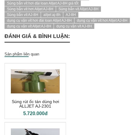
Súng bắn vít hơi đài loan Alljet AJ-8H giá tốt
Súng bắn vít hơi Alljet AJ-8H
Súng bắn vít Alljet AJ-8H
Súng bắn vít AJ-8H
alljet aj-8h
AJ-8H
dụng cụ vặn vít hơi đài loan Alljet AJ-8H
dụng cụ vặn vít hơi Alljet AJ-8H
dụng cụ vặn vít Alljet AJ-8H
dụng cụ vặn vít AJ-8H
ĐÁNH GIÁ & BÌNH LUẬN:
Sản phẩm liên quan
Súng rút ốc tán dùng hơi
ALLJET AJ-2301
5.720.000đ