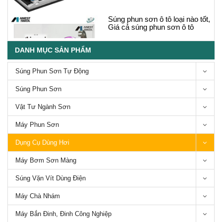
Súng phun sơn ô tô loại nào tốt,
Giá cả súng phun sơn ô tô
DANH MỤC SẢN PHẨM
Súng Phun Sơn Tự Động
Súng Phun Sơn
Các loại Súng phun sơn thân
Vật Tư Ngành Sơn
mạ crom chống dính-Series
Bsho Anest Iwata
Máy Phun Sơn
Dụng Cụ Dùng Hơi
Máy Bơm Sơn Màng
Súng Vặn Vít Dùng Điện
5 Loại máy chà nhám gỗ phổ
biến trên thị trường hiện nay
Máy Chà Nhám
Máy Bắn Đinh, Đinh Công Nghiệp