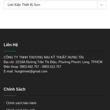
Linh Kiện Thiết Bị Sơn
Tìm hiểu về máy chà nhám
tròn
Liên Hệ
CÔNG TY TNHH THƯƠNG MẠI KỸ THUẬT HƯNG TÍN
TOP 3 máy chà nhám Makita
tốt nhất để mua hiện nay
Địa chỉ: 22/18A Đường Trần Thị Điệu, Phường Phước Long, TPHCM
Điện thoại: 0903.692.757 - 0903.612.757
E-mail: hungtinnet@gmail.com
Chính Sách
Chính sách bảo hành