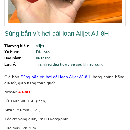
Súng bắn vít hơi đài loan Alljet AJ-8H
Thương hiệu:
Alljet
Xuất xứ:
Đài loan
Bảo hành:
06 tháng
Lưu ý:
Tra nhiều dầu trước và sau khi sử dụng
Giá bán
Súng bắn vít hơi đài loan Alljet AJ-8H
, hàng chính hãng,
giá tốt, giao hàng toàn quốc.
Model:
AJ-8H
Đầu vặn vít: 1.4” (inch)
Size vít: 6mm (1/4”)
Tốc độ vòng quay: 8500 vòng/phút
Lực max: 28 N.m