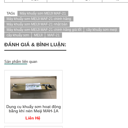
TAGs
Máy khuấy sơn MEIJI MAF-21
Máy khuấy sơn MEIJI MAF-21 chính hãng
Máy khuấy sơn MEIJI MAF-21 nhật bản
Máy khuấy sơn MEIJI MAF-21 chính hãng giá tốt
cây khuấy sơn meiji
cây khuấy sơn
MEIJI
MAF-21
ĐÁNH GIÁ & BÌNH LUẬN:
Sản phẩm liên quan
Dụng cụ khuấy sơn hoạt động
bằng khí nén Meiji MAH-1A
Liên Hệ