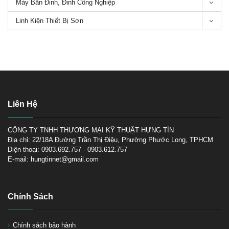
Máy Bắn Đinh, Đinh Công Nghiệp
Linh Kiện Thiết Bị Sơn
Súng phun sơn ô tô loại nào tốt,
Giá cả súng phun sơn ô tô
Liên Hệ
Các loại Súng phun sơn thân
mạ crom chống dính-Series
CÔNG TY TNHH THƯƠNG MẠI KỸ THUẬT HƯNG TÍN
Bsho Anest Iwata
Địa chỉ: 22/18A Đường Trần Thị Điệu, Phường Phước Long, TPHCM
Điện thoại: 0903.692.757 - 0903.612.757
E-mail: hungtinnet@gmail.com
Chính Sách
Chính sách bảo hành