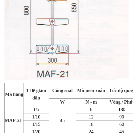
Công suất
Mô-men xoắn
Tốc độ qua
Tỉ lệ giảm
Mã hàng
dần
W
N - m
Vòng / Phú
1/5
6
180
1/10
12
90
MAF-21
45
1/15
18
60
1/20
24
45