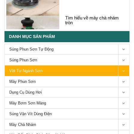
Tìm hiểu về máy chà nhám
tròn
DANH MỤC SẢN PHẨM
Súng Phun Sơn Tự Động
TOP 3 máy chà nhám Makita
Súng Phun Sơn
tốt nhất để mua hiện nay
Vật Tư Ngành Sơn
Máy Phun Sơn
Dụng Cụ Dùng Hơi
Tìm hiểu về máy chà nhám
Máy Bơm Sơn Màng
rung
Súng Vặn Vít Dùng Điện
Máy Chà Nhám