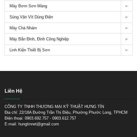
Máy Bơm Sơn Màng
Cách khắc phục những lỗi
thường gặp của súng phun sơn
Súng Vặn Vít Dùng Điện
Máy Chà Nhám
5 Loại máy chà nhám gỗ phổ
Máy Bắn Đinh, Đinh Công Nghiệp
biến trên thị trường hiện nay
Linh Kiện Thiết Bị Sơn
Liên Hệ
Tìm hiểu về máy chà nhám
tròn
CÔNG TY TNHH THƯƠNG MẠI KỸ THUẬT HƯNG TÍN
Địa chỉ: 22/18A Đường Trần Thị Điệu, Phường Phước Long, TPHCM
Điện thoại: 0903.692.757 - 0903.612.757
E-mail: hungtinnet@gmail.com
TOP 3 máy chà nhám Makita