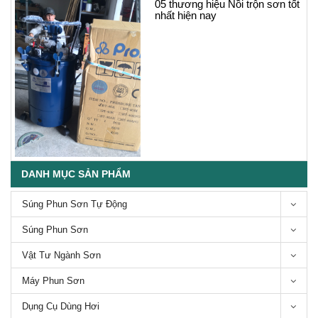
05 thương hiệu Nồi trộn sơn tốt
nhất hiện nay
Súng phun sơn chảo chống
DANH MỤC SẢN PHẨM
dính
Súng Phun Sơn Tự Động
Súng Phun Sơn
Vật Tư Ngành Sơn
Súng phun sơn máy nén khí-
Các loại súng phun sơn máy
Máy Phun Sơn
nén khí
Dụng Cụ Dùng Hơi