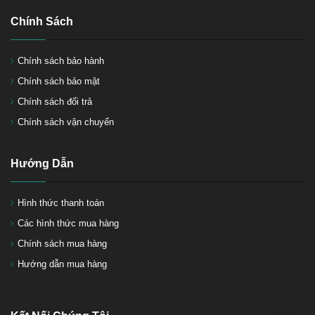
tốt nhất để mua hiện nay
Chính Sách
Chính sách bảo hành
Chính sách bảo mật
Tìm hiểu về máy chà nhám
rung
Chính sách đổi trả
Chính sách vận chuyển
Hướng Dẫn
Hình thức thanh toán
Súng phun sơn ô tô loại nào tốt,
Các hình thức mua hàng
Giá cả súng phun sơn ô tô
Chính sách mua hàng
Hướng dẫn mua hàng