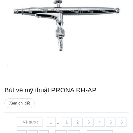
Bút vẽ mỹ thuật PRONA RH-AP
Xem chi tiết
«Về trước
1
...
1
2
3
4
5
6