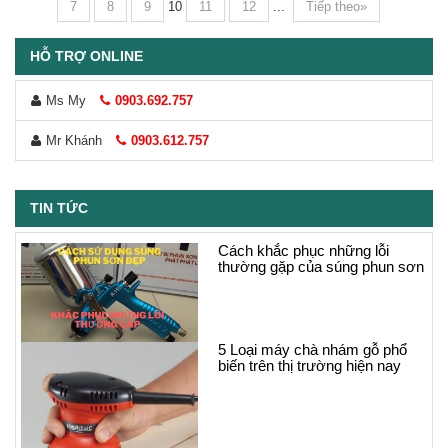
7
8
9
10
11
12
...
Tiếp theo»
HỖ TRỢ ONLINE
Ms My
0903.692.757
Mr Khánh
0903.612.757
TIN TỨC
Cách khắc phục những lỗi
thường gặp của súng phun sơn
5 Loại máy chà nhám gỗ phổ
biến trên thị trường hiện nay