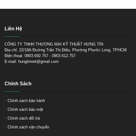
Súng phun sơn ô tô loại nào tốt,
Liên Hệ
Giá cả súng phun sơn ô tô
CÔNG TY TNHH THƯƠNG MẠI KỸ THUẬT HƯNG TÍN
Địa chỉ: 22/18A Đường Trần Thị Điệu, Phường Phước Long, TPHCM
Điện thoại: 0903.692.757 - 0903.612.757
E-mail: hungtinnet@gmail.com
Các loại Súng phun sơn thân
mạ crom chống dính-Series
Chính Sách
Bsho Anest Iwata
Chính sách bảo hành
Chính sách bảo mật
Chính sách đổi trả
05 thương hiệu Nồi trộn sơn tốt
Chính sách vận chuyển
nhất hiện nay