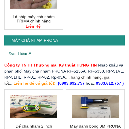
Lá phíp máy chà nhám
PRIMA chính hãng
Liên Hệ
MÁY CHÀ NHÁM PRONA
Xem Thêm
Công ty TNHH Thương mại Kỹ thuật HƯNG TÍN
Nhập khẩu và
phân phối Máy chà nhám PRONA RP-5155A, RP-5338, RP-51VE,
RP-51HE, RP-01, RP-02, Rp-03A
,... hàng chính hãng, giá
tốt,...
Liên hệ để có giá tốt:
(0903.692.757
hoặc
0903.612.757 )
Đế chà nhám 2 inch
Máy đánh bóng 3M PRONA