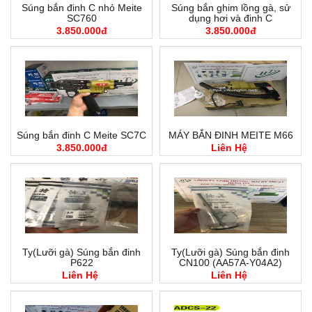
Súng bắn đinh C nhỏ Meite
Súng bắn ghim lồng gà, sử
SC760
dụng hơi và đinh C
3.850.000đ
3.850.000đ
Súng bắn đinh C Meite SC7C
MÁY BẮN ĐINH MEITE M66
3.850.000đ
Liên Hệ
Ty(Lưỡi gà) Súng bắn đinh
Ty(Lưỡi gà) Súng bắn đinh
P622
CN100 (AA57A-Y04A2)
Liên Hệ
Liên Hệ