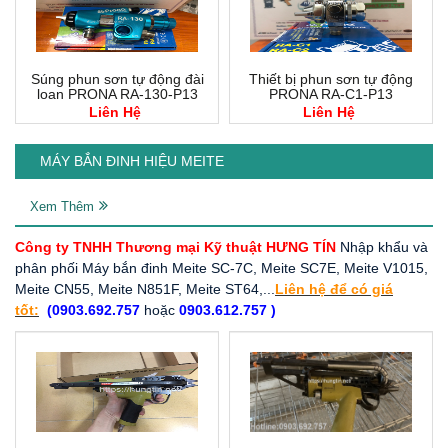
Súng phun sơn tự động đài
Thiết bị phun sơn tự động
loan PRONA RA-130-P13
PRONA RA-C1-P13
Liên Hệ
Liên Hệ
MÁY BẮN ĐINH HIỆU MEITE
Xem Thêm
Công ty TNHH Thương mại Kỹ thuật HƯNG TÍN
Nhập khẩu và
phân phối Máy bắn đinh Meite SC-7C, Meite SC7E, Meite V1015,
Meite CN55, Meite N851F, Meite ST64,...
Liên hệ để có giá
tốt:
(0903.692.757
hoặc
0903.612.757 )