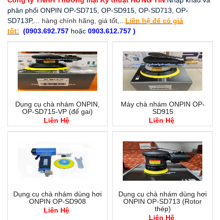
Công ty TNHH Thương mại Kỹ thuật HƯNG TÍN
Nhập khẩu và
phân phối ONPIN OP-SD715, OP-SD915, OP-SD713, OP-
SD713P
,... hàng chính hãng, giá tốt,...
Liên hệ để có giá
tốt:
(0903.692.757
hoặc
0903.612.757 )
Dụng cụ chà nhám ONPIN,
Máy chà nhám ONPIN OP-
OP-SD715-VP (đế gai)
SD915
Liên Hệ
Liên Hệ
Dụng cụ chà nhám dùng hơi
Dụng cụ chà nhám dùng hơi
ONPIN OP-SD908
ONPIN OP-SD713 (Rotor
thép)
Liên Hệ
Liên Hệ