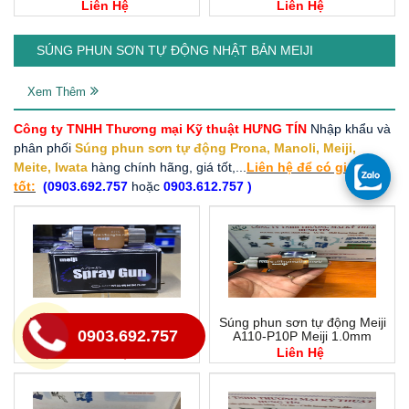
Liên Hệ
Liên Hệ
SÚNG PHUN SƠN TỰ ĐỘNG NHẬT BẢN MEIJI
Xem Thêm
Công ty TNHH Thương mại Kỹ thuật HƯNG TÍN
Nhập khẩu và
phân phối
Súng phun sơn tự động Prona, Manoli, Meiji,
Meite, Iwata
hàng chính hãng, giá tốt,...
Liên hệ để có giá
tốt:
(0903.692.757
hoặc
0903.612.757 )
Dụng cụ phun sơn tự động
Súng phun sơn tự động Meiji
0903.692.757
nhật bản Meiji A210-P15P
A110-P10P Meiji 1.0mm
Liên Hệ
Liên Hệ