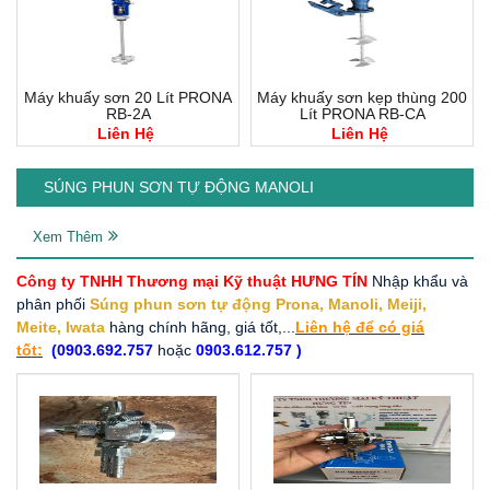
Máy khuấy sơn 20 Lít PRONA
Máy khuấy sơn kẹp thùng 200
RB-2A
Lít PRONA RB-CA
Liên Hệ
Liên Hệ
SÚNG PHUN SƠN TỰ ĐỘNG MANOLI
Xem Thêm
Công ty TNHH Thương mại Kỹ thuật HƯNG TÍN
Nhập khẩu và
phân phối
Súng phun sơn tự động Prona, Manoli, Meiji,
Meite, Iwata
hàng chính hãng, giá tốt,...
Liên hệ để có giá
tốt:
(0903.692.757
hoặc
0903.612.757 )