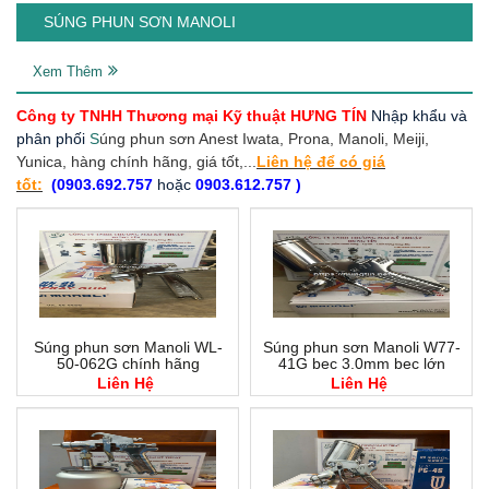
SÚNG PHUN SƠN MANOLI
Xem Thêm
Công ty TNHH Thương mại Kỹ thuật HƯNG TÍN
Nhập khẩu và
phân phối
S
úng phun sơn Anest Iwata, Prona, Manoli, Meiji,
Yunica
, hàng chính hãng, giá tốt,...
Liên hệ để có giá
tốt:
(0903.692.757
hoặc
0903.612.757 )
Súng phun sơn Manoli WL-
Súng phun sơn Manoli W77-
50-062G chính hãng
41G bec 3.0mm bec lớn
Liên Hệ
Liên Hệ