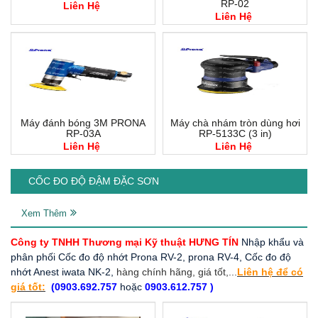
RP-02
Liên Hệ
Liên Hệ
Máy đánh bóng 3M PRONA
Máy chà nhám tròn dùng hơi
RP-03A
RP-5133C (3 in)
Liên Hệ
Liên Hệ
CỐC ĐO ĐỘ ĐẬM ĐẶC SƠN
Xem Thêm
Công ty TNHH Thương mại Kỹ thuật HƯNG TÍN
Nhập khẩu và
phân phối Cốc đo độ nhớt Prona RV-2, prona RV-4, Cốc đo độ
nhớt Anest iwata NK-2,
hàng chính hãng, giá tốt,...
Liên hệ để có
giá tốt:
(0903.692.757
hoặc
0903.612.757 )