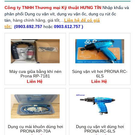
Công ty TNHH Thương mại Kỹ thuật HƯNG TÍN
Nhập khẩu và
phân phối Dụng cụ vặn vít, dụng vụ vặn ốc, dụng cụ rút ốc
tán
, hàng chính hãng, giá tốt,...
Liên hệ để có giá
tốt:
(0903.692.757
hoặc
0903.612.757 )
Máy cưa giũa bằng khí nén
Súng vặn vít hơi PRONA RC-
Prona RP-7181
6LS
Liên Hệ
Liên Hệ
Dụng cụ mài khuôn dùng hơi
Dụng cụ vặn vít dùng hơi
PRONA RP-70A
PRONA RC-6LS