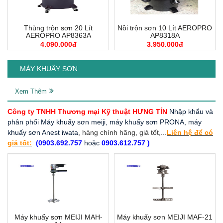
Thùng trộn sơn 20 Lít
Nồi trộn sơn 10 Lít AEROPRO
AEROPRO AP8363A
AP8318A
4.090.000đ
3.950.000đ
MÁY KHUẤY SƠN
Xem Thêm
Công ty TNHH Thương mại Kỹ thuật HƯNG TÍN
Nhập khẩu và
phân phối Máy khuấy sơn meiji, máy khuấy sơn PRONA, máy
khuấy sơn Anest iwata
, hàng chính hãng, giá tốt,...
Liên hệ để có
giá tốt:
(0903.692.757
hoặc
0903.612.757 )
Máy khuấy sơn MEIJI MAH-
Máy khuấy sơn MEIJI MAF-21