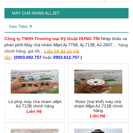
MÁY CHÀ NHÁM ALLJET
Xem Thêm
Công ty TNHH Thương mại Kỹ thuật HƯNG TÍN
Nhập khẩu và
phân phối Máy chà nhám Alljet Aj-775B, Aj-713B, AJ-2607
,... hàng
chính hãng, giá tốt,...
Liên hệ để có giá
tốt:
(0903.692.757
hoặc
0903.612.757 )
Lá phíp máy chà nhám alljet
Rotor (trái khế) máy chà
AJ-713B chính hãng
nhám Alljet AJ-713B chính
hãng
Liên Hệ
Liên Hệ