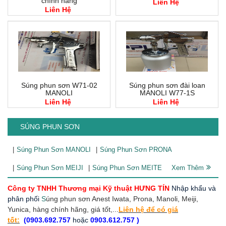
chính hãng
Liên Hệ
Liên Hệ
Súng phun sơn W71-02
Súng phun sơn đài loan
MANOLI
MANOLI W77-1S
Liên Hệ
Liên Hệ
SÚNG PHUN SƠN
Súng Phun Sơn MANOLI
Súng Phun Sơn PRONA
Súng Phun Sơn MEIJI
Súng Phun Sơn MEITE
Xem Thêm
Công ty TNHH Thương mại Kỹ thuật HƯNG TÍN
Nhập khẩu và
phân phối
S
úng phun sơn Anest Iwata, Prona, Manoli, Meiji,
Yunica
, hàng chính hãng, giá tốt,...
Liên hệ để có giá
tốt:
(0903.692.757
hoặc
0903.612.757 )