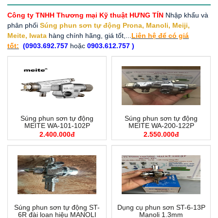
Công ty TNHH Thương mại Kỹ thuật HƯNG TÍN
Nhập khẩu và
phân phối
Súng phun sơn tự động Prona, Manoli, Meiji,
Meite, Iwata
hàng chính hãng, giá tốt,...
Liên hệ để có giá
tốt:
(0903.692.757
hoặc
0903.612.757 )
Súng phun sơn tự động
Súng phun sơn tự động
MEITE WA-101-102P
MEITE WA-200-122P
2.400.000đ
2.550.000đ
Súng phun sơn tự động ST-
Dụng cụ phun sơn ST-6-13P
6R đài loan hiệu MANOLI
Manoli 1.3mm