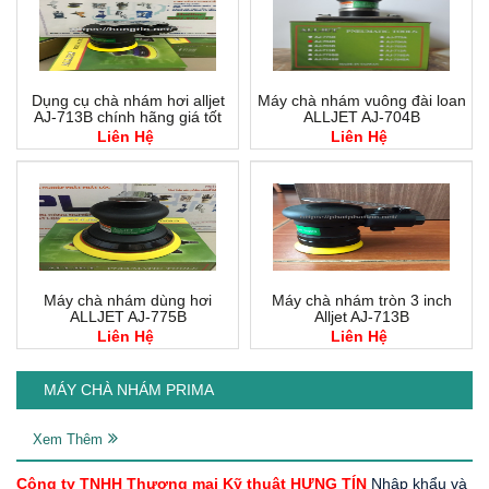
Dụng cụ chà nhám hơi alljet
Máy chà nhám vuông đài loan
AJ-713B chính hãng giá tốt
ALLJET AJ-704B
Liên Hệ
Liên Hệ
Máy chà nhám dùng hơi
Máy chà nhám tròn 3 inch
ALLJET AJ-775B
Alljet AJ-713B
Liên Hệ
Liên Hệ
MÁY CHÀ NHÁM PRIMA
Xem Thêm
Công ty TNHH Thương mại Kỹ thuật HƯNG TÍN
Nhập khẩu và