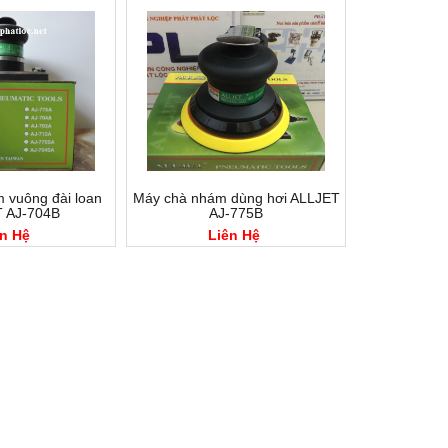
 vuông đài loan
Máy chà nhám dùng hơi ALLJET
 AJ-704B
AJ-775B
n Hệ
Liên Hệ