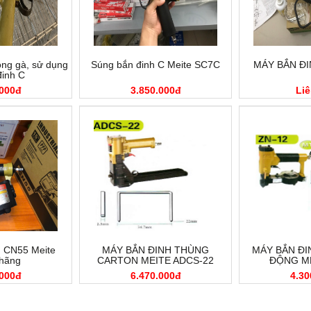
ồng gà, sử dụng
Súng bắn đinh C Meite SC7C
MÁY BẮN ĐI
đinh C
.000đ
3.850.000đ
Liê
h CN55 Meite
MÁY BẮN ĐINH THÙNG
MÁY BẮN ĐI
 hãng
CARTON MEITE ADCS-22
ĐỘNG ME
.000đ
6.470.000đ
4.30