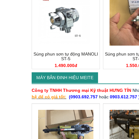
Súng phun sơn tự động MANOLI
Súng phun sơn 
ST-5
ST
1.490.000đ
1.550
MÁY BẮN ĐINH HIỆU MEITE
Công ty TNHH Thương mại Kỹ thuật HƯNG TÍN
Nhậ
hệ để có giá tốt:
(0903.692.757
hoặc
0903.612.757 