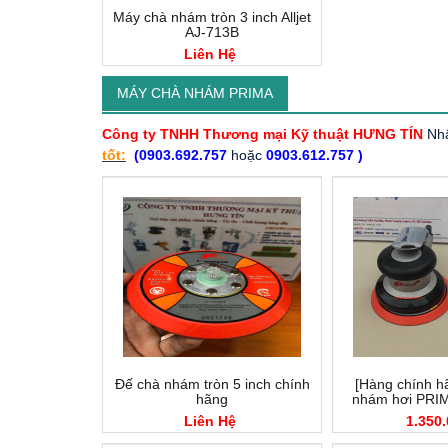
Máy chà nhám tròn 3 inch Alljet
AJ-713B
Liên Hệ
MÁY CHÀ NHÁM PRIMA
Công ty TNHH Thương mại Kỹ thuật HƯNG TÍN
Nhậ
tốt:
(0903.692.757
hoặc
0903.612.757 )
Đế chà nhám tròn 5 inch chính
[Hàng chính h
hãng
nhám hơi PRI
Liên Hệ
1.350