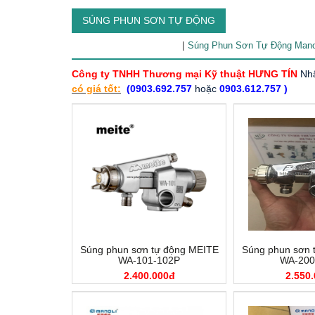
SÚNG PHUN SƠN TỰ ĐỘNG
Súng Phun Sơn Tự Động Mano
Công ty TNHH Thương mại Kỹ thuật HƯNG TÍN
Nhậ
có giá tốt:
(0903.692.757
hoặc
0903.612.757 )
Súng phun sơn tự động MEITE
Súng phun sơn 
WA-101-102P
WA-200
2.400.000đ
2.550