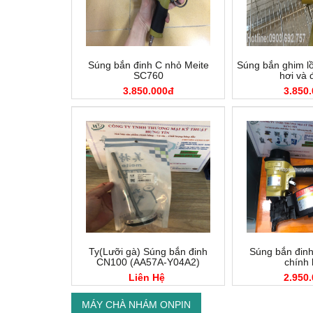
Súng bắn đinh C nhỏ Meite
Súng bắn ghim l
SC760
hơi và 
3.850.000đ
3.850
Ty(Lưỡi gà) Súng bắn đinh
Súng bắn đin
CN100 (AA57A-Y04A2)
chính
Liên Hệ
2.950
MÁY CHÀ NHÁM ONPIN