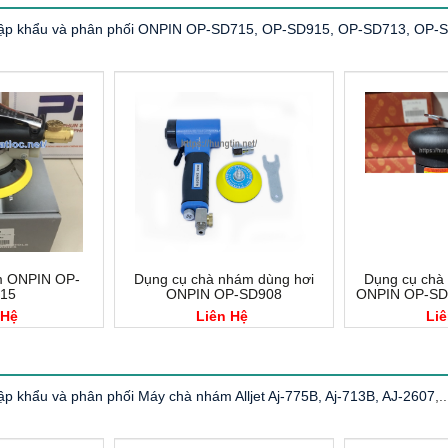
p khẩu và phân phối ONPIN OP-SD715, OP-SD915, OP-SD713, OP-
m ONPIN OP-
Dụng cụ chà nhám dùng hơi
Dụng cụ chà
15
ONPIN OP-SD908
ONPIN OP-SD7
 Hệ
Liên Hệ
Liê
p khẩu và phân phối Máy chà nhám Alljet Aj-775B, Aj-713B, AJ-2607
,.