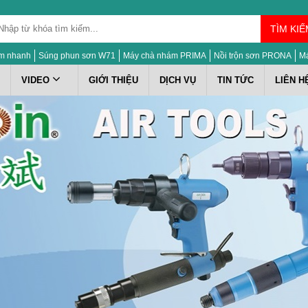
TÌM KIẾ
m nhanh
Súng phun sơn W71
Máy chà nhám PRIMA
Nồi trộn sơn PRONA
M
VIDEO
GIỚI THIỆU
DỊCH VỤ
TIN TỨC
LIÊN H