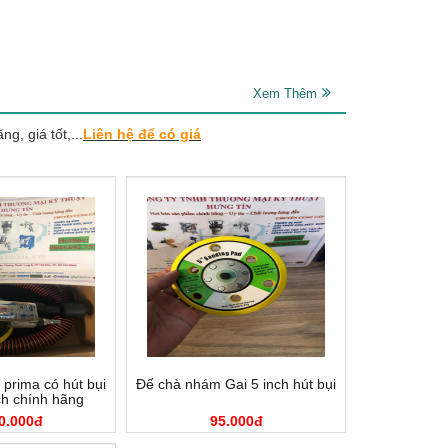
Xem Thêm
g, giá tốt,...
Liên hệ để có giá
prima có hút bụi
Đế chà nhám Gai 5 inch hút bụi
ch chính hãng
0.000đ
95.000đ