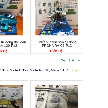
tự động đài loan
Thiết bị phun sơn tự động
A-130-P13
PRONA RA-C1-P13
n Hệ
Liên Hệ
Xem Thêm
015, Meite CN55, Meite N851F, Meite ST64,...
Liên