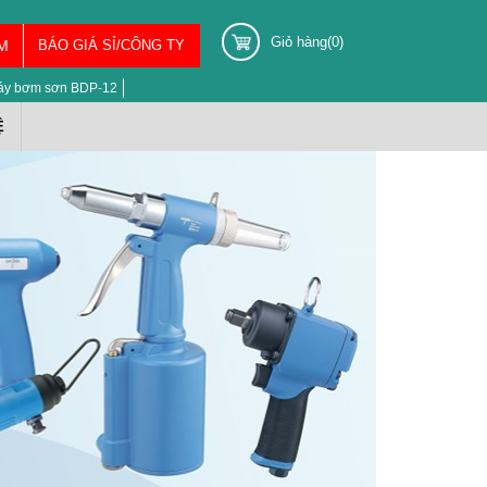
Giỏ hàng(0)
M
BÁO GIÁ SỈ/CÔNG TY
áy bơm sơn BDP-12
Ệ