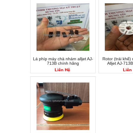
Lá phíp máy chà nhám alljet AJ-
Rotor (trái khế
713B chính hãng
Alljet AJ-713
Liên Hệ
Liên