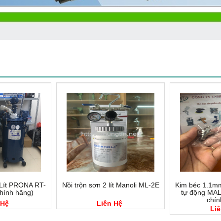
 Lít PRONA RT-
Nồi trộn sơn 2 lít Manoli ML-2E
Kim béc 1.1m
hính hãng)
tự động MAL
chín
 Hệ
Liên Hệ
Liê