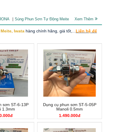
PRONA
Súng Phun Sơn Tự Động Meite
Xem Thêm
Meite, Iwata
hàng chính hãng, giá tốt,...
Liên hệ để
n sơn ST-6-13P
Dụng cụ phun sơn ST-5-05P
i 1.3mm
Manoli 0.5mm
0.000đ
1.490.000đ