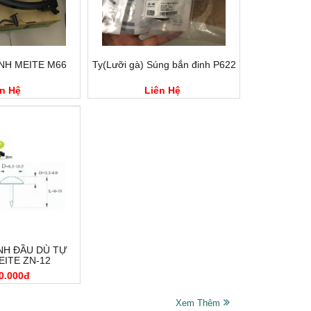
NH MEITE M66
Ty(Lưỡi gà) Súng bắn đinh P622
n Hệ
Liên Hệ
NH ĐẦU DÙ TỰ
ITE ZN-12
0.000đ
Xem Thêm