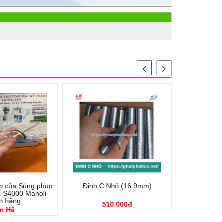
m của Súng phun
Đinh C Nhỏ (16.9mm)
Đinh C
-S4000 Manoli
h hãng
510.000đ
5
n Hệ