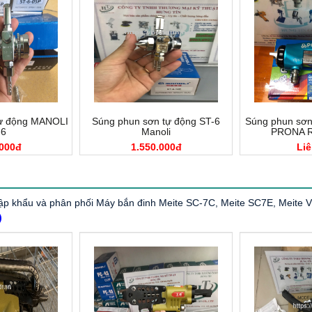
tự động MANOLI
Súng phun sơn tự động ST-6
Súng phun sơn 
-6
Manoli
PRONA R
.000đ
1.550.000đ
Liê
p khẩu và phân phối Máy bắn đinh Meite SC-7C, Meite SC7E, Meite V1
)