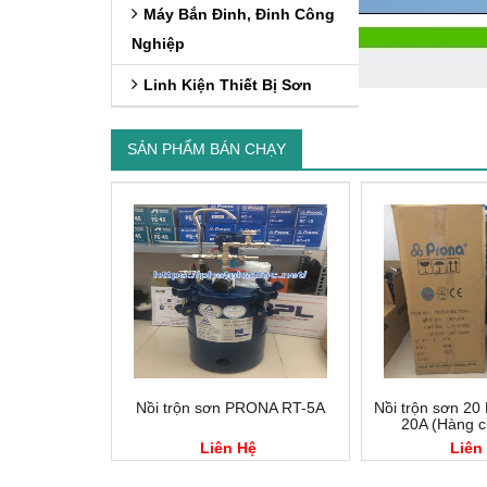
Máy Bắn Đinh, Đinh Công
Nghiệp
Linh Kiện Thiết Bị Sơn
SẢN PHẨM BÁN CHẠY
 Prona R110-
Nồi trộn sơn PRONA RT-5A
Nồi trộn sơn 20
4
20A (Hàng c
ệ
Liên Hệ
Liên