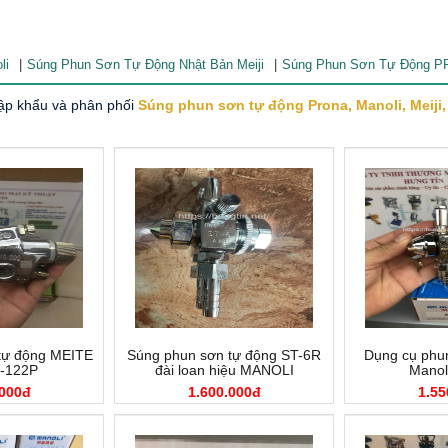
li
Súng Phun Sơn Tự Động Nhật Bản Meiji
Súng Phun Sơn Tự Động 
p khẩu và phân phối
Súng phun sơn tự động Prona, Manoli, Meiji, 
tự động MEITE
Súng phun sơn tự động ST-6R
Dụng cụ phu
-122P
đài loan hiệu MANOLI
Manol
.000đ
1.600.000đ
1.55