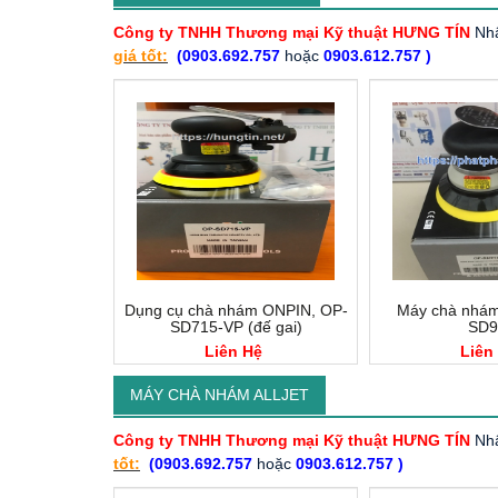
Công ty TNHH Thương mại Kỹ thuật HƯNG TÍN
Nhậ
giá tốt:
(0903.692.757
hoặc
0903.612.757 )
Dụng cụ chà nhám ONPIN, OP-
Máy chà nhá
SD715-VP (đế gai)
SD9
Liên Hệ
Liên
MÁY CHÀ NHÁM ALLJET
Công ty TNHH Thương mại Kỹ thuật HƯNG TÍN
Nhậ
tốt:
(0903.692.757
hoặc
0903.612.757 )